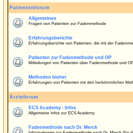
Erfahrungsberichte von Patienten, die mit der Fadenmethode operiert wurde
Patienten zur Fadenmethode und OP
Mitteilungen von Patienten über Fadenmethode und OP
Methoden bisher
Erfahrungen von Patienten mit den herkömmlichen Methoden
Ärzteforum
ECS Academy - Infos
Allgemeine Infos zur ECS Academy
Fadenmethode nach Dr. Merck
Informationen zur Fadenmethode nach Dr. Merck (für die Ärzteschaft)
Wer ist online?
Die Benutzer haben insgesamt
666
Beiträge geschrieben.
Das Board hat
10
registrierte Benutzer.
Der neueste Benutzer ist
timo
.
Insgesamt sind
10
Benutzer online: Kein registrierter, kein versteckter und 10 Gäs
Der Rekord liegt bei
6938
Benutzern am 06.05.2026 13:40.
Registrierte Benutzer: Keine
Diese Daten zeigen an, wer in den letzten 5 Minuten online war.
Login