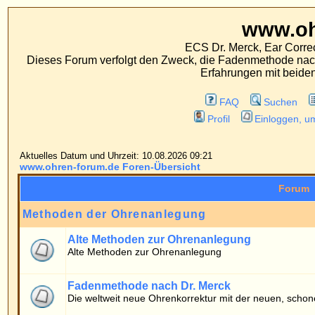
www.ohren-foru
ECS Dr. Merck, Ear Correction System, Konst
Dieses Forum verfolgt den Zweck, die Fadenmethode nach Dr. Merck den tra
Erfahrungen mit beiden Operationsverfahr
FAQ
Suchen
Mitgliederliste
Profil
Einloggen, um private Nachrichten
Aktuelles Datum und Uhrzeit: 10.08.2026 09:21
www.ohren-forum.de Foren-Übersicht
Forum
Methoden der Ohrenanlegung
Alte Methoden zur Ohrenanlegung
Alte Methoden zur Ohrenanlegung
Fadenmethode nach Dr. Merck
Die weltweit neue Ohrenkorrektur mit der neuen, schonenden Fadenmethod
Patientenforum
Allgemeines
Fragen von Patienten zur Fadenmethode
Erfahrungsberichte