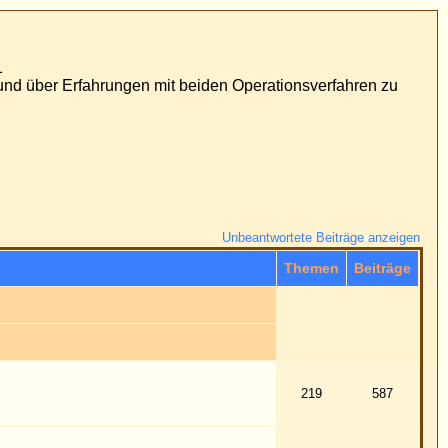
ationsverfahren zu
wortete Beiträge anzeigen
Themen
Beiträge
219
587
5
16
11
35