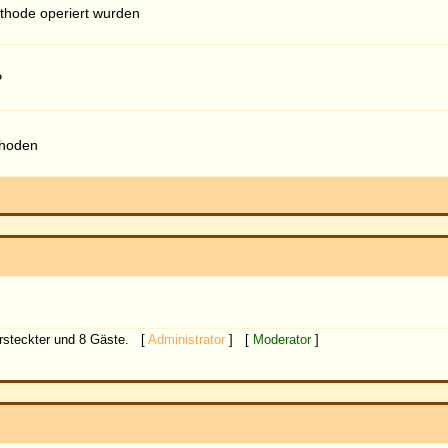
Alle Z
. [
Administrator
] [
Moderator
]
Bei jedem Besuch automatisch einloggen
Keine neuen Beiträge
Forum ist gesperrt
ered by
phpBB
© 2001, 2005 phpBB Group
Deutsche Übersetzung von
phpBB.de