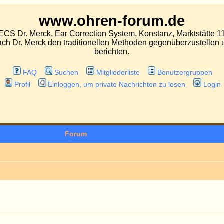
.ohren-forum.de
 Correction System, Konstanz, Marktstätte 11
aditionellen Methoden gegenüberzustellen und über Erfahrungen mit beiden Oper
berichten.
hen
Mitgliederliste
Benutzergruppen
ggen, um private Nachrichten zu lesen
Login
Unbeant
Forum
n