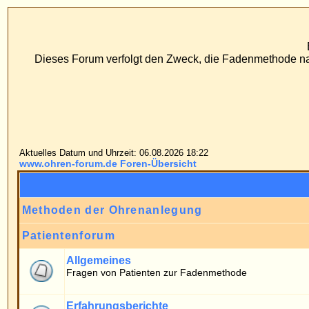
www
ECS Dr. Merck, Ear
Dieses Forum verfolgt den Zweck, die Fadenmethode nach Dr. Merck den tr
FAQ
Suc
Profil
Einlo
Aktuelles Datum und Uhrzeit: 06.08.2026 18:22
www.ohren-forum.de Foren-Übersicht
Methoden der Ohrenanlegung
Patientenforum
Allgemeines
Fragen von Patienten zur Fadenmethode
Erfahrungsberichte
Erfahrungsberichte von Patienten, die mit der Fadenmethode operiert wurde
Patienten zur Fadenmethode und OP
Mitteilungen von Patienten über Fadenmethode und OP
Methoden bisher