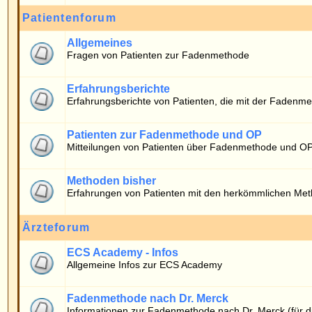
Erfahrungsberichte von Patienten, die mit der Fadenmethode operiert wurde
Patienten zur Fadenmethode und OP
Mitteilungen von Patienten über Fadenmethode und OP
Methoden bisher
Erfahrungen von Patienten mit den herkömmlichen Methoden
Ärzteforum
ECS Academy - Infos
Allgemeine Infos zur ECS Academy
Fadenmethode nach Dr. Merck
Informationen zur Fadenmethode nach Dr. Merck (für die Ärzteschaft)
Wer ist online?
Die Benutzer haben insgesamt
666
Beiträge geschrieben.
Das Board hat
10
registrierte Benutzer.
Der neueste Benutzer ist
timo
.
Insgesamt sind
18
Benutzer online: Kein registrierter, kein versteckter und 18 Gäs
Der Rekord liegt bei
6938
Benutzern am 06.05.2026 13:40.
Registrierte Benutzer: Keine
Diese Daten zeigen an, wer in den letzten 5 Minuten online war.
Login