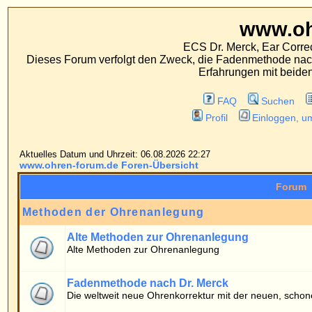
www.ohren-foru
ECS Dr. Merck, Ear Correction System, Konst
Dieses Forum verfolgt den Zweck, die Fadenmethode nach Dr. Merck den tra
Erfahrungen mit beiden Operationsverfahr
FAQ
Suchen
Mitgliederliste
Profil
Einloggen, um private Nachrichten
Aktuelles Datum und Uhrzeit: 06.08.2026 22:27
www.ohren-forum.de Foren-Übersicht
Forum
Methoden der Ohrenanlegung
Alte Methoden zur Ohrenanlegung
Alte Methoden zur Ohrenanlegung
Fadenmethode nach Dr. Merck
Die weltweit neue Ohrenkorrektur mit der neuen, schonenden Fadenmethod
Patientenforum
Allgemeines
Fragen von Patienten zur Fadenmethode
Erfahrungsberichte