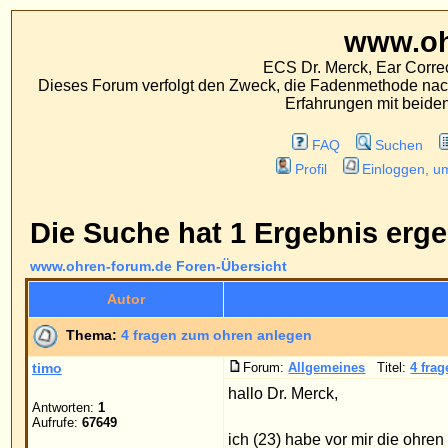
www.ohren-foru
ECS Dr. Merck, Ear Correction System, Konst
Dieses Forum verfolgt den Zweck, die Fadenmethode nach Dr. Merck den tra
Erfahrungen mit beiden Operationsverfahr
FAQ
Suchen
Mitgliederliste
Profil
Einloggen, um private Nachrichten
Die Suche hat 1 Ergebnis ergeben.
www.ohren-forum.de Foren-Übersicht
Autor
Nac
Thema:
4 fragen zum ohren anlegen
timo
Forum:
Allgemeines
Titel:
4 fragen zum ohren anlege
hallo Dr. Merck,
Antworten:
1
Aufrufe:
67649
ich (23) habe vor mir die ohren anlegen zu lassen
und auch speziell zu ihrer methode.
- in wiefern ist harter oder sehr weicher ...
Seite
1
von
1